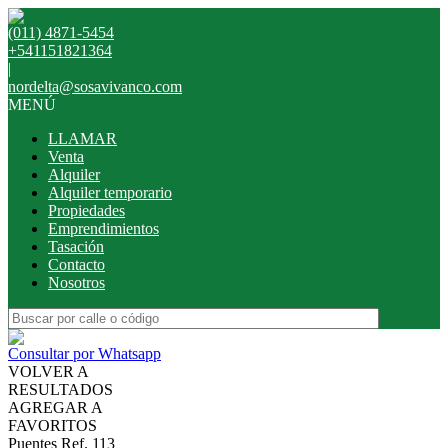
(011) 4871-5454
+541151821364
|
nordelta@sosavivanco.com
MENÚ
LLAMAR
Venta
Alquiler
Alquiler temporario
Propiedades
Emprendimientos
Tasación
Contacto
Nosotros
Consultar por Whatsapp
VOLVER A
RESULTADOS
AGREGAR A
FAVORITOS
Puentes Ref. 113