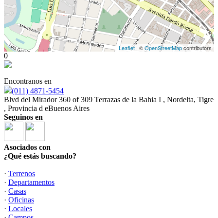
Leaflet
| ©
OpenStreetMap
contributors
0
Encontranos en
(011) 4871-5454
Blvd del Mirador 360 of 309 Terrazas de la Bahia I , Nordelta, Tigre
, Provincia d eBuenos Aires
Seguinos en
Asociados con
¿Qué estás buscando?
·
Terrenos
·
Departamentos
·
Casas
·
Oficinas
·
Locales
·
Campos