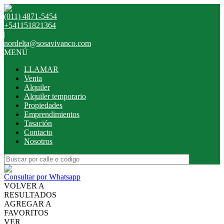
(011) 4871-5454
+541151821364
|
nordelta@sosavivanco.com
MENÚ
LLAMAR
Venta
Alquiler
Alquiler temporario
Propiedades
Emprendimientos
Tasación
Contacto
Nosotros
Consultar por Whatsapp
VOLVER A
RESULTADOS
AGREGAR A
FAVORITOS
VER