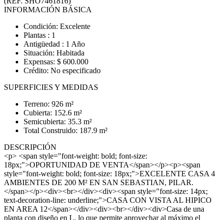
(REF. SHO7461816)
INFORMACIÓN BÁSICA
Condición: Excelente
Plantas : 1
Antigüedad : 1 Año
Situación: Habitada
Expensas: $ 600.000
Crédito: No especificado
SUPERFICIES Y MEDIDAS
Terreno: 926 m²
Cubierta: 152.6 m²
Semicubierta: 35.3 m²
Total Construido: 187.9 m²
DESCRIPCIÓN
<p> <span style="font-weight: bold; font-size:
18px;">OPORTUNIDAD DE VENTA</span></p><p><span
style="font-weight: bold; font-size: 18px;">EXCELENTE CASA 4
AMBIENTES DE 200 M² EN SAN SEBASTIAN, PILAR.
</span></p><div><br></div><div><span style="font-size: 14px;
text-decoration-line: underline;">CASA CON VISTA AL HIPICO
EN AREA 12</span></div><div><br></div><div>Casa de una
planta con diseño en L, lo que permite aprovechar al máximo el